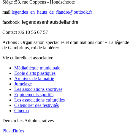
Siège :53, rue Coppens - Hondschoote
mail
legendes_en_hauts_de_flandre@outlook.fr
facebook
legendesenhautsdeflandre
Contact :06 10 56 67 57
Actions : Organisation spectacles et d’animations dont « La légende
de Gambrinus, roi de la bière»
Vie culturelle et associative
Médiathèque municipale
Ecole d'arts plastiques
Archives de la mairie
Jumelage
Les associations sportives
Equipements sportifs
Les associations culturelles
Calendrier des festivités
Cinéma
Démarches Administratives
Plus d'infos