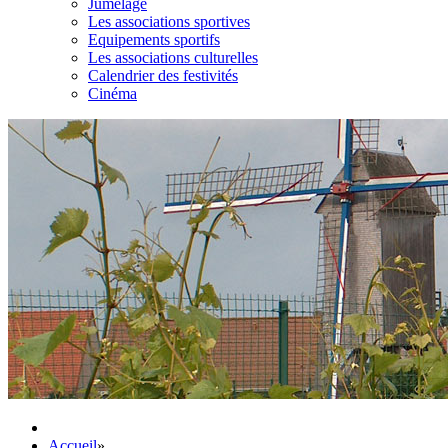
Jumelage
Les associations sportives
Equipements sportifs
Les associations culturelles
Calendrier des festivités
Cinéma
Accueil
»