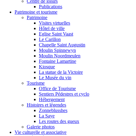
Centre de loisirs
Publications
Patrimoine et tourisme
Patrimoine
Visites virtuelles
Hôtel de ville
Eglise Saint Vaast
Le Carillon
Chapelle Saint Augustin
Moulin Spinnewyn
Moulin Noordmeulen
Fontaine Lamartine
Kiosque
La statue de la Victoire
Le Musée du vin
Tourisme
Office de Tourisme
Sentiers Pédestres et cyclo
Hébergement
Histoires et légendes
Zonneblusshes
La Saye
Les routes des gueux
Galerie photos
Vie culturelle et associative