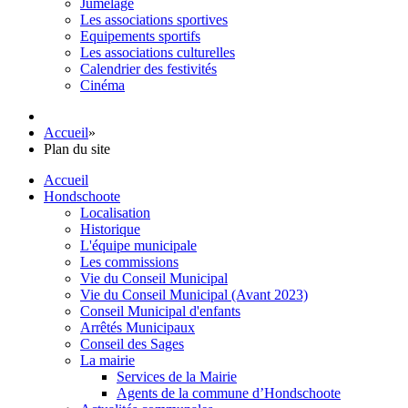
Jumelage
Les associations sportives
Equipements sportifs
Les associations culturelles
Calendrier des festivités
Cinéma
Accueil
»
Plan du site
Accueil
Hondschoote
Localisation
Historique
L'équipe municipale
Les commissions
Vie du Conseil Municipal
Vie du Conseil Municipal (Avant 2023)
Conseil Municipal d'enfants
Arrêtés Municipaux
Conseil des Sages
La mairie
Services de la Mairie
Agents de la commune d’Hondschoote