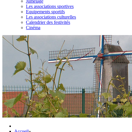
Jumelage
Les associations sportives
Equipements sportifs
Les associations culturelles
Calendrier des festivités
Cinéma
Accueil
»