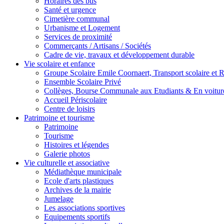
Horaires des bus
Santé et urgence
Cimetière communal
Urbanisme et Logement
Services de proximité
Commerçants / Artisans / Sociétés
Cadre de vie, travaux et développement durable
Vie scolaire et enfance
Groupe Scolaire Emile Coornaert, Transport scolaire et Re
Ensemble Scolaire Privé
Collèges, Bourse Communale aux Etudiants & En voiture
Accueil Périscolaire
Centre de loisirs
Patrimoine et tourisme
Patrimoine
Tourisme
Histoires et légendes
Galerie photos
Vie culturelle et associative
Médiathèque municipale
Ecole d'arts plastiques
Archives de la mairie
Jumelage
Les associations sportives
Equipements sportifs