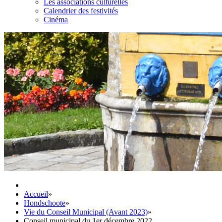
Les associations culturelles
Calendrier des festivités
Cinéma
Accueil
»
Hondschoote
»
Vie du Conseil Municipal (Avant 2023)
»
Conseil municipal du 1er décembre 2022