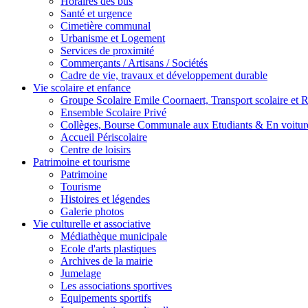
Horaires des bus
Santé et urgence
Cimetière communal
Urbanisme et Logement
Services de proximité
Commerçants / Artisans / Sociétés
Cadre de vie, travaux et développement durable
Vie scolaire et enfance
Groupe Scolaire Emile Coornaert, Transport scolaire et Re
Ensemble Scolaire Privé
Collèges, Bourse Communale aux Etudiants & En voiture
Accueil Périscolaire
Centre de loisirs
Patrimoine et tourisme
Patrimoine
Tourisme
Histoires et légendes
Galerie photos
Vie culturelle et associative
Médiathèque municipale
Ecole d'arts plastiques
Archives de la mairie
Jumelage
Les associations sportives
Equipements sportifs