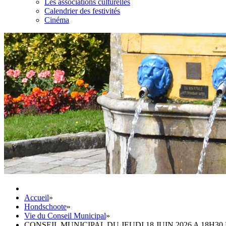
Les associations culturelles
Calendrier des festivités
Cinéma
Accueil
»
Hondschoote
»
Vie du Conseil Municipal
»
CONSEIL MUNICIPAL DU JEUDI 18 JUIN 2026 A 18H30