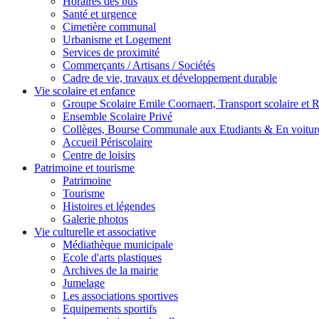
Horaires des bus
Santé et urgence
Cimetière communal
Urbanisme et Logement
Services de proximité
Commerçants / Artisans / Sociétés
Cadre de vie, travaux et développement durable
Vie scolaire et enfance
Groupe Scolaire Emile Coornaert, Transport scolaire et Re
Ensemble Scolaire Privé
Collèges, Bourse Communale aux Etudiants & En voiture
Accueil Périscolaire
Centre de loisirs
Patrimoine et tourisme
Patrimoine
Tourisme
Histoires et légendes
Galerie photos
Vie culturelle et associative
Médiathèque municipale
Ecole d'arts plastiques
Archives de la mairie
Jumelage
Les associations sportives
Equipements sportifs