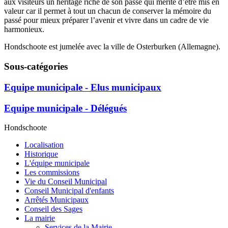
aux visiteurs un héritage riche de son passé qui mérite d’être mis en
valeur car il permet à tout un chacun de conserver la mémoire du
passé pour mieux préparer l’avenir et vivre dans un cadre de vie
harmonieux.
Hondschoote est jumelée avec la ville de Osterburken (Allemagne).
Sous-catégories
Equipe municipale - Elus municipaux
Equipe municipale - Délégués
Hondschoote
Localisation
Historique
L'équipe municipale
Les commissions
Vie du Conseil Municipal
Conseil Municipal d'enfants
Arrêtés Municipaux
Conseil des Sages
La mairie
Services de la Mairie