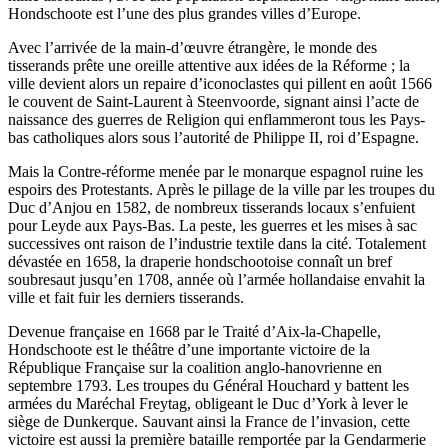
Hondschoote est l’une des plus grandes villes d’Europe.
Avec l’arrivée de la main-d’œuvre étrangère, le monde des
tisserands prête une oreille attentive aux idées de la Réforme ; la
ville devient alors un repaire d’iconoclastes qui pillent en août 1566
le couvent de Saint-Laurent à Steenvoorde, signant ainsi l’acte de
naissance des guerres de Religion qui enflammeront tous les Pays-
bas catholiques alors sous l’autorité de Philippe II, roi d’Espagne.
Mais la Contre-réforme menée par le monarque espagnol ruine les
espoirs des Protestants. Après le pillage de la ville par les troupes du
Duc d’Anjou en 1582, de nombreux tisserands locaux s’enfuient
pour Leyde aux Pays-Bas. La peste, les guerres et les mises à sac
successives ont raison de l’industrie textile dans la cité. Totalement
dévastée en 1658, la draperie hondschootoise connaît un bref
soubresaut jusqu’en 1708, année où l’armée hollandaise envahit la
ville et fait fuir les derniers tisserands.
Devenue française en 1668 par le Traité d’Aix-la-Chapelle,
Hondschoote est le théâtre d’une importante victoire de la
République Française sur la coalition anglo-hanovrienne en
septembre 1793. Les troupes du Général Houchard y battent les
armées du Maréchal Freytag, obligeant le Duc d’York à lever le
siège de Dunkerque. Sauvant ainsi la France de l’invasion, cette
victoire est aussi la première bataille remportée par la Gendarmerie