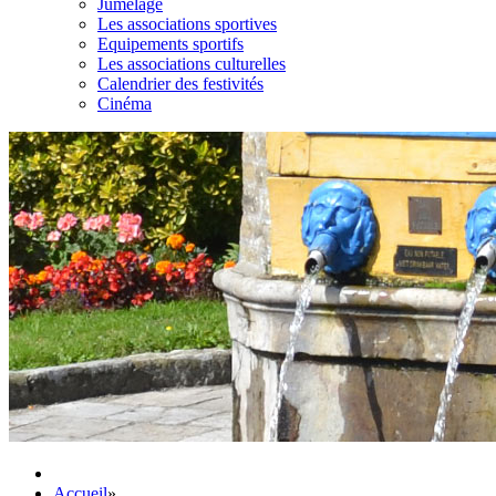
Jumelage
Les associations sportives
Equipements sportifs
Les associations culturelles
Calendrier des festivités
Cinéma
Accueil
»