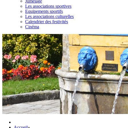
Jumelage
Les associations sportives
Equipements sportifs
Les associations culturelles
Calendrier des festivités
Cinéma
Accueil
»