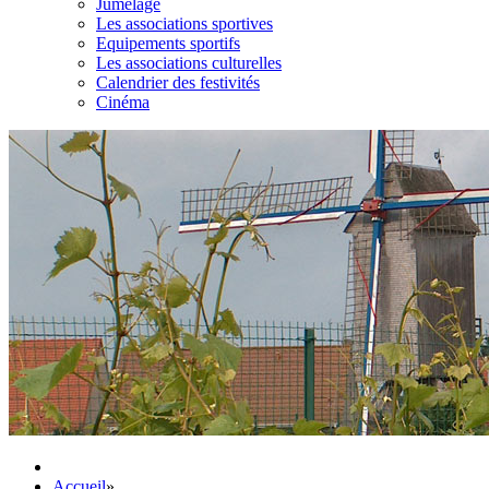
Jumelage
Les associations sportives
Equipements sportifs
Les associations culturelles
Calendrier des festivités
Cinéma
Accueil
»