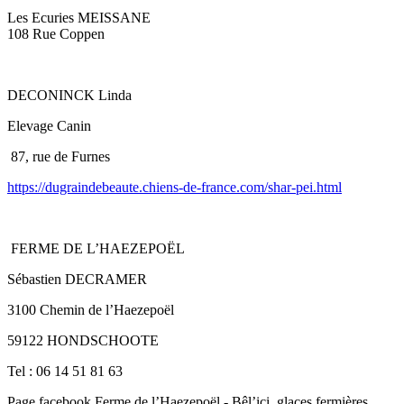
Les Ecuries MEISSANE
108 Rue Coppen
DECONINCK Linda
Elevage Canin
87, rue de Furnes
https://dugraindebeaute.chiens-de-france.com/shar-pei.html
FERME DE L’HAEZEPOËL
Sébastien DECRAMER
3100 Chemin de l’Haezepoël
59122 HONDSCHOOTE
Tel : 06 14 51 81 63
Page facebook Ferme de l’Haezepoël - Bêl’ici, glaces fermières