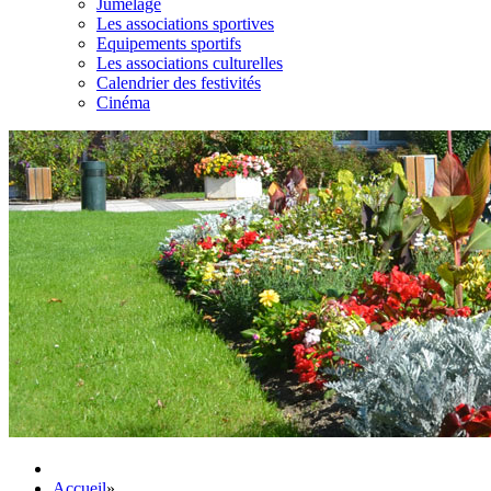
Jumelage
Les associations sportives
Equipements sportifs
Les associations culturelles
Calendrier des festivités
Cinéma
Accueil
»