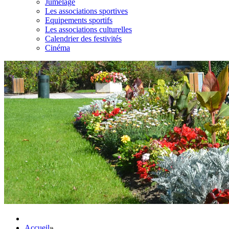
Jumelage
Les associations sportives
Equipements sportifs
Les associations culturelles
Calendrier des festivités
Cinéma
Accueil
»