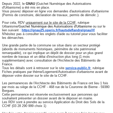
Depuis 2022, le
GNAU
(Guichet Numérique des Autorisations
d'Urbanisme) a été mis en place.
Vous pouvez déposer en ligne vos demandes d'autorisations d'urbanisme
(Permis de construire, déclaration de travaux, permis de démolir..).
Pour cela, RDV
uniquement sur le site de la CCHF
, rubrique
Urbanisme/
Guichet Numérique des Autorisations d'Urbanisme
ou sur le
lien suivant :
https://gnau25.operis.fr/hautsdeflandre/gnau/#/
N'hésitez pas à consulter les onglets d'aide ou tutoriel pour vous faciliter
les démarches.
Une grande partie de la commune se situe dans un secteur protégé
(abords de monuments historiques, périmètre de site patrimonial
remarquable), ce qui implique un dépôt de dossier pour un plus grand
nombre de travaux et un délai d'instruction plus long (1 mois
supplémentaire) avec consultation de l'Architecte des Bâtiments de
France.
Tous les détails sont à retrouver sur le site
service-public.fr
, rubrique
Fiches pratiques par thème/Logement/Autorisation d'urbanisme avant de
déposer votre dossier sur le site de la CCHF.
Les permanences de l'Architecte des Bâtiments de France ont lieu 1 fois
par mois au siège de la CCHF - 468 rue de la Couronne de Bierne - 59380
Bergues.
Cette permanence est réservée exclusivement aux personnes qui
souhaitent présenter un dossier avant de le déposer en mairie.
Les RDV sont à prendre au service Application du Droit des Sols de la
CCHF (03 28 290 999 choix 1)