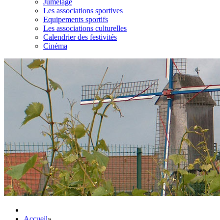
Jumelage
Les associations sportives
Equipements sportifs
Les associations culturelles
Calendrier des festivités
Cinéma
Accueil
»