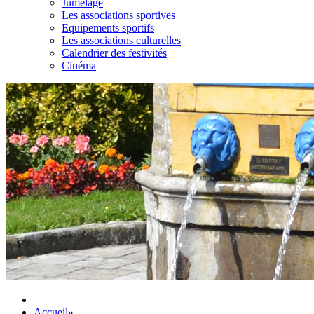
Jumelage
Les associations sportives
Equipements sportifs
Les associations culturelles
Calendrier des festivités
Cinéma
Accueil
»