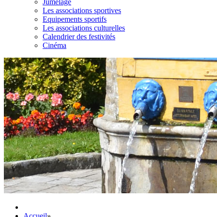
Jumelage
Les associations sportives
Equipements sportifs
Les associations culturelles
Calendrier des festivités
Cinéma
Accueil
»