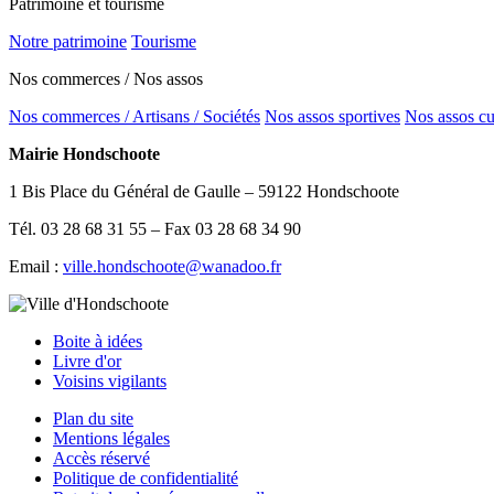
Patrimoine et tourisme
Notre patrimoine
Tourisme
Nos commerces / Nos assos
Nos commerces / Artisans / Sociétés
Nos assos sportives
Nos assos cu
Mairie Hondschoote
1 Bis Place du Général de Gaulle – 59122 Hondschoote
Tél. 03 28 68 31 55 – Fax 03 28 68 34 90
Email :
ville.hondschoote@wanadoo.fr
Boite à idées
Livre d'or
Voisins vigilants
Plan du site
Mentions légales
Accès réservé
Politique de confidentialité