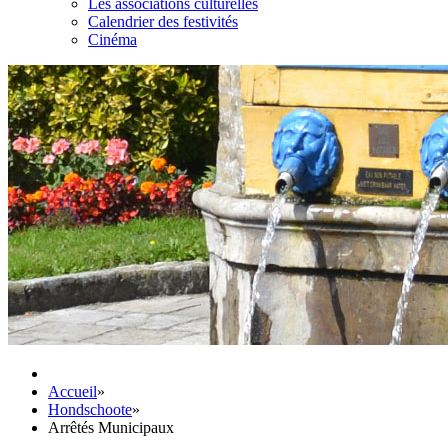
Les associations culturelles
Calendrier des festivités
Cinéma
Accueil
»
Hondschoote
»
Arrêtés Municipaux