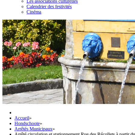
Les associations culturelles
Calendrier des festivités
Cinéma
Accueil
»
Hondschoote
»
Arrêtés Municipaux
»
Arrêté circulation et stationnement Rue des Récollets à partir d