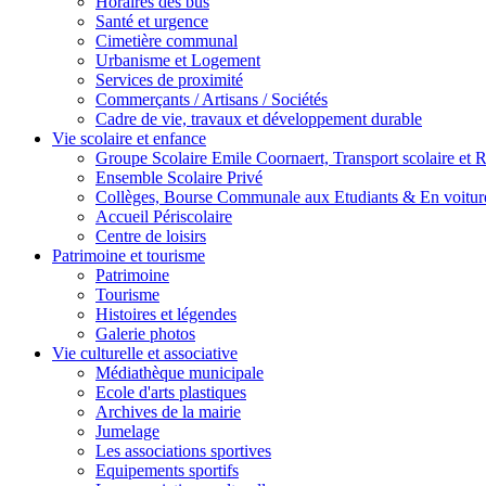
Horaires des bus
Santé et urgence
Cimetière communal
Urbanisme et Logement
Services de proximité
Commerçants / Artisans / Sociétés
Cadre de vie, travaux et développement durable
Vie scolaire et enfance
Groupe Scolaire Emile Coornaert, Transport scolaire et Re
Ensemble Scolaire Privé
Collèges, Bourse Communale aux Etudiants & En voiture
Accueil Périscolaire
Centre de loisirs
Patrimoine et tourisme
Patrimoine
Tourisme
Histoires et légendes
Galerie photos
Vie culturelle et associative
Médiathèque municipale
Ecole d'arts plastiques
Archives de la mairie
Jumelage
Les associations sportives
Equipements sportifs