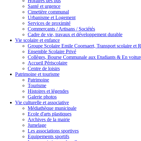
Horaires des bus
Santé et urgence
Cimetière communal
Urbanisme et Logement
Services de proximité
Commerçants / Artisans / Sociétés
Cadre de vie, travaux et développement durable
Vie scolaire et enfance
Groupe Scolaire Emile Coornaert, Transport scolaire et Re
Ensemble Scolaire Privé
Collèges, Bourse Communale aux Etudiants & En voiture
Accueil Périscolaire
Centre de loisirs
Patrimoine et tourisme
Patrimoine
Tourisme
Histoires et légendes
Galerie photos
Vie culturelle et associative
Médiathèque municipale
Ecole d'arts plastiques
Archives de la mairie
Jumelage
Les associations sportives
Equipements sportifs