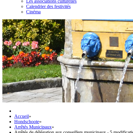
Les associations culturelles
Calendrier des festivités
Cinéma
Accueil
»
Hondschoote
»
Arrêtés Municipaux
»
Arrêtés de délégation aux conseillers municipaux - 5 modificati